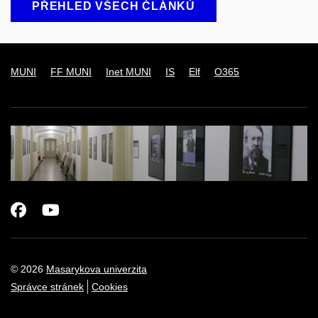
PŘEHLED VŠECH ČLÁNKŮ
MUNI
FF MUNI
Inet MUNI
IS
Elf
O365
Facebook
Youtube
© 2026
Masarykova univerzita
Správce stránek
Cookies