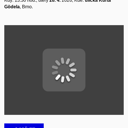
Kdy: 13:30 hod., úterý
28. 4.
2026; Kde:
ulička Kurta
Gödela
, Brno.