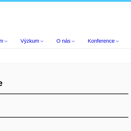
um
Výzkum
O nás
Konference
e