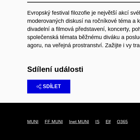
Evropský festival filozofie je největší akcí 
moderovaných diskusí na ročníkové téma a 
divadelní a filmová představení, koncerty, poh
společenská témata běžnému diváku a posluchač
agoru, na veřejná prostranství. Zažijte i vy tra
Sdílení události
SDÍLET
MUNI
FF MUNI
Inet MUNI
IS
Elf
O365