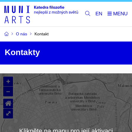
EN
O nás
Kontakt
Kontakty
+
–
⌂
⤢
Klikněte na mapu pro její aktivaci