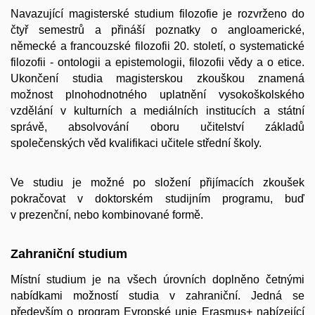
Navazující magisterské studium filozofie je rozvrženo do
čtyř semestrů a přináší poznatky o angloamerické,
německé a francouzské filozofii 20. století, o systematické
filozofii - ontologii a epistemologii, filozofii vědy a o etice.
Ukončení studia magisterskou zkouškou znamená
možnost plnohodnotného uplatnění vysokoškolského
vzdělání v kulturních a mediálních institucích a státní
správě, absolvování oboru učitelství základů
společenských věd kvalifikaci učitele střední školy.
Ve studiu je možné po složení přijímacích zkoušek
pokračovat v doktorském studijním programu, buď
v prezenční, nebo kombinované formě.
Zahraniční studium
Místní studium je na všech úrovních doplněno četnými
nabídkami možností studia v zahraniční. Jedná se
především o program Evropské unie Erasmus+ nabízející