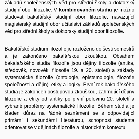
základů společenských věd pro střední školy a doktorský
studijní obor filozofie. V
kombinovaném studiu
je možno
studovat bakalářský studijní obor filozofie, navazující
magisterský studijní obor učitelství základů společenských
věd pro střední školy a doktorský studijní obor filozofie.
Bakalářské studium filozofie je rozloženo do šesti semestrů
a je zakončeno bakalářskou zkouškou. Obsahem
bakalářského studia filozofie jsou dějiny filozofie (antika,
středověk, novověk, filosofie 19. a 20. století) a základy
systematické filozofie (ontologie, epistemologie, filozofie
společnosti a dějin), etiky a logiky. První rok bakalářského
studia je zakončen postupovou zkouškou, zahrnující dějiny
filozofie a etiky od antiky po první polovinu 20. století a
vybrané problémy systematické filozofie. Během studia je
kladen důraz na řádné seznámení se s odpovídající
primární i sekundární literaturou, schopnost studenta
orientovat se v dějinách filozofie a historickém kontextu.