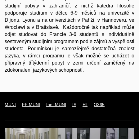
studijní pobyty v zahraničí, z nichž katedra filosofie
podporuje studium v délce 6-9 měsíců na univerzitě v
Dijonu
,
Lyonu
a na univerzitách v
Paříži
, v Hannoveru, ve
Wroclawi a v Bratislavě. Každoročně tak například může
odjet studovat do Francie 3-6 studentů s individuálně
sestaveným studijním programem podle zájmů a vyspělosti
studenta. Podmínkou je samozřejmě dostatečná znalost
jazyka, v rámci programu je však možné se ucházet o
přípravný třítýdenní pobyt v zemi určení zaměřený na
zdokonalení jazykových schopností.
MUNI
FF MUNI
Inet MUNI
IS
Elf
O365