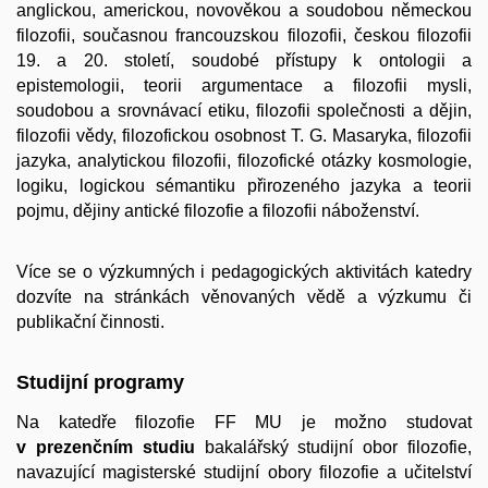
anglickou, americkou, novověkou a soudobou německou
filozofii, současnou francouzskou filozofii, českou filozofii
19. a 20. století, soudobé přístupy k ontologii a
epistemologii,
teorii argumentace a filozofii mysli
,
soudobou a srovnávací etiku, filozofii společnosti a dějin,
filozofii vědy, filozofickou osobnost T. G. Masaryka, filozofii
jazyka, analytickou filozofii, filozofické otázky kosmologie,
logiku,
logickou sémantiku přirozeného jazyka
a teorii
pojmu, dějiny antické filozofie a filozofii náboženství.
Více se o výzkumných i pedagogických aktivitách katedry
dozvíte na stránkách věnovaných vědě a výzkumu či
publikační činnosti.
Studijní programy
Na katedře filozofie FF MU je možno studovat
v prezenční
m studiu
bakalářský studijní obor filozofie,
navazující magisterské studijní obory filozofie a učitelství