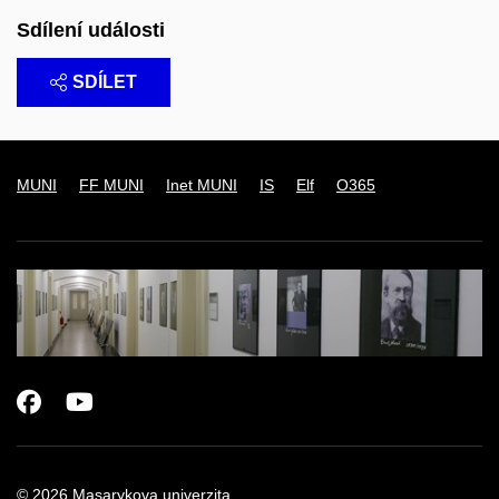
Sdílení události
SDÍLET
MUNI
FF MUNI
Inet MUNI
IS
Elf
O365
Facebook
Youtube
© 2026
Masarykova univerzita