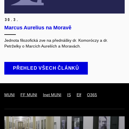
30.
3.
Marcus Aurelius na Moravě
Jednota filozofická zve na přednášky dr. Komoróczy a dr.
Petrželky o Marcích Aureliích a Moravách.
PŘEHLED VŠECH ČLÁNKŮ
MUNI
FF MUNI
Inet MUNI
IS
Elf
O365