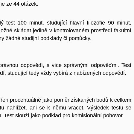
ofie ze 44 otázek.
ý test 100 minut, studující hlavní filozofie 90 minut,
 možné skládat jedině v kontrolovaném prostředí fakultní
ny žádné studijní podklady či pomůcky.
 správnou odpovědí, s více správnými odpověďmi. Test
í, studující tedy vždy vybírá z nabízených odpovědí.
ádřen procentuálně jako poměr získaných bodů k celkem
tu nahlížet, ani se k němu vracet. Výsledek testu se
u. Test slouží jako podklad pro komisionální pohovor.