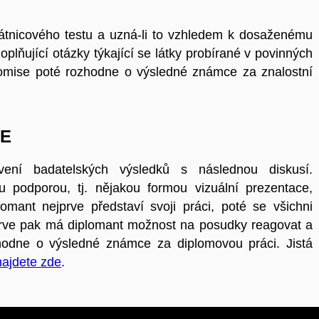
átnicového testu a uzná-li to vzhledem k dosaženému
plňující otázky týkající se látky probírané v povinných
 Komise poté rozhodne o výsledné známce za znalostní
CE
vení badatelských výsledků s následnou diskusí.
 podporou, tj. nějakou formou vizuální prezentace,
omant nejprve představí svoji práci, poté se všichni
rve pak má diplomant možnost na posudky reagovat a
hodne o výsledné známce za diplomovou práci. Jistá
najdete zde
.