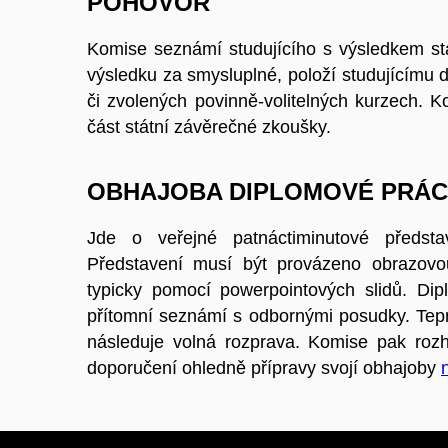
POHOVOR
Komise seznámí studujícího s výsledkem st
výsledku za smysluplné, položí studujícímu do
či zvolených povinně-volitelných kurzech.
část státní závěrečné zkoušky.
OBHAJOBA DIPLOMOVÉ PRÁ
Jde o veřejné patnáctiminutové předsta
Představení musí být provázeno obrazovou
typicky pomocí powerpointových slidů. Dipl
přítomní seznámí s odbornými posudky. Tep
následuje volná rozprava. Komise pak roz
doporučení ohledně přípravy svojí obhajoby