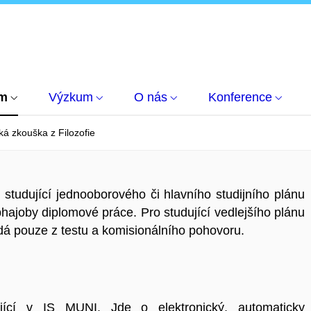
um
Výzkum
O nás
Konference
ká zkouška z Filozofie
studující jednooborového či hlavního studijního plánu
bhajoby
diplomové práce. Pro studující vedlejšího plánu
dá pouze z testu a komisionálního pohovoru.
dující v IS MUNI. Jde o elektronický, automaticky