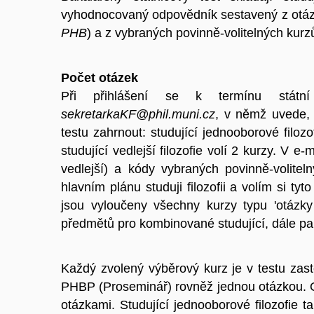
vyhodnocovaný odpovědník sestavený z otáze
PHB
) a z vybraných povinně-volitelných kurz
Počet otázek
Při přihlášení se k termínu státn
sekretarkaKF@phil.muni.cz
, v němž uvede, 
testu zahrnout: studující jednooborové filozof
studující vedlejší filozofie volí 2 kurzy.
V e-m
vedlejší) a kódy vybraných povinně-volite
hlavním plánu studuji filozofii a volím si 
jsou vyloučeny všechny kurzy typu 'otázky
předmětů pro kombinované studující, dále 
Každý zvolený výběrový kurz je v testu za
PHBP (Proseminář) rovněž jednou otázkou. Os
otázkami. S
tudující jednooborové filozofie t