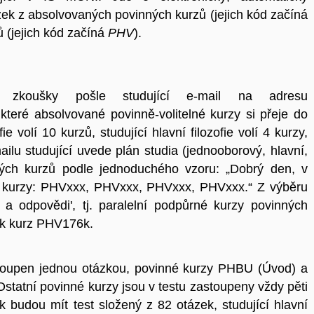
k z absolvovaných povinných kurzů (jejich kód začíná
ů (jejich kód začíná
PHV
).
í zkoušky pošle studující e-mail na adresu
které absolvované povinně-volitelné kurzy si přeje do
ie volí 10 kurzů, studující hlavní filozofie volí 4 kurzy,
ailu studující uvede plán studia (jednooborový, hlavní,
lných kurzů podle jednoduchého vzoru: „
Dobrý den, v
tyto kurzy: PHVxxx, PHVxxx, PHVxxx, PHVxxx.“ Z výběru
 a odpovědi', tj. paralelní podpůrné kurzy povinných
pak kurz PHV176k.
stoupen jednou otázkou, povinné kurzy PHBU (Úvod) a
tatní povinné kurzy jsou v testu zastoupeny vždy pěti
ak budou mít test složený z 82 otázek, studující hlavní