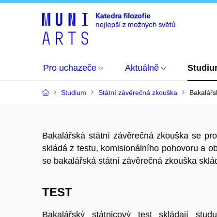
Pro uchazeče
Aktuálně
Studi
Studium
Státní závěrečná zkouška
Bakalářs
Bakalářská státní závěrečná zkouška se pro 
skládá z
testu
, komisionálního
pohovoru
a
o
se bakalářská státní závěrečná zkouška sklá
TEST
Bakalářský státnicový test skládají stu