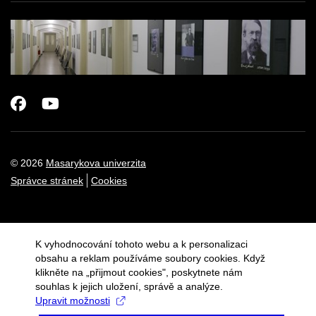
Facebook
Youtube
© 2026
Masarykova univerzita
Správce stránek
Cookies
K vyhodnocování tohoto webu a k personalizaci
obsahu a reklam používáme soubory cookies. Když
klikněte na „přijmout cookies", poskytnete nám
souhlas k jejich uložení, správě a analýze.
Upravit možnosti