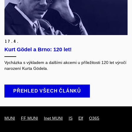
17.
4.
Kurt Gödel a Brno: 120 let!
Vycházka s výkladem a dalšími akcemi u příležitosti 120 let výročí
narození
Kurta Gödela.
PŘEHLED VŠECH ČLÁNKŮ
MUNI
FF MUNI
Inet MUNI
IS
Elf
O365