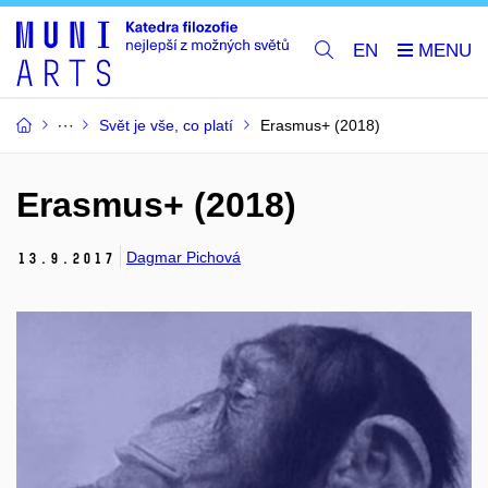
EN
Svět je vše, co platí
Erasmus+ (2018)
Erasmus+ (2018)
Dagmar Pichová
13.
9.
2017