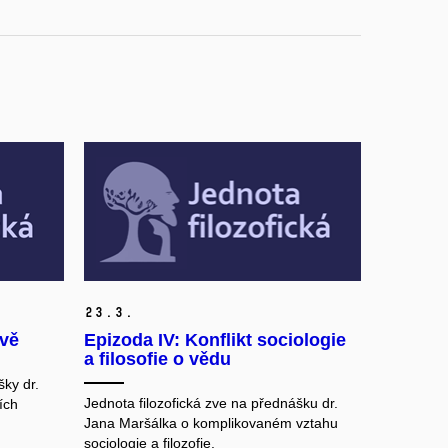
23.
3.
avě
Epizoda IV: Konflikt sociologie
a filosofie o vědu
šky dr.
Jednota filozofická zve na přednášku dr.
ích
Jana Maršálka o komplikovaném vztahu
sociologie a filozofie.