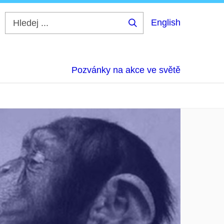
English
Hledej
...
Pozvánky na akce ve světě