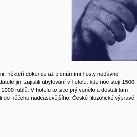
ými, někteří dokonce až plenárními hosty nedávné
elé jim zajistili ubytování v hotelu, kde noc stojí 1500
a 1000 rublů. V hotelu to sice prý vonělo a dostali tam
ali do něčeho nadčasovějšího. České filozofické výpravě