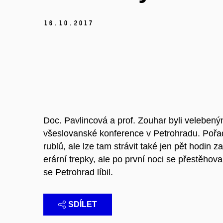
16.
10.
2017
Doc. Pavlincová a prof. Zouhar byli veleben
všeslovanské konference v Petrohradu. Pořadat
rublů, ale lze tam strávit také jen pět hodin z
erární trepky, ale po první noci se přestěhov
se Petrohrad líbil.
SDÍLET