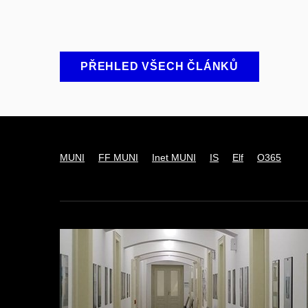
PŘEHLED VŠECH ČLÁNKŮ
MUNI
FF MUNI
Inet MUNI
IS
Elf
O365