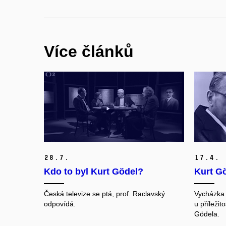
Více článků
28.
7.
17.
4.
Kdo to byl Kurt Gödel?
Kurt Gö
Česká televize se ptá, prof. Raclavský
Vycházka 
odpovídá.
u příležit
Gödela.