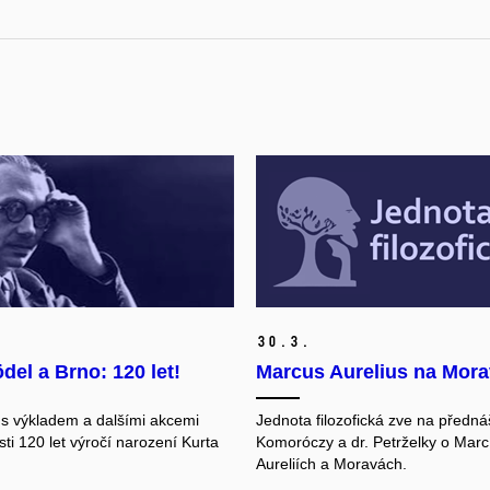
30.
3.
del a Brno: 120 let!
Marcus Aurelius na Mor
s výkladem a dalšími akcemi
Jednota filozofická zve na předná
osti 120 let výročí narození
Kurta
Komoróczy a dr. Petrželky o Marc
Aureliích a Moravách.