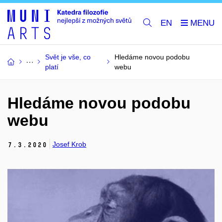
EN
Svět je vše, co
Hledáme novou podobu
platí
webu
Hledáme novou podobu
webu
Josef Krob
7.
3.
2020