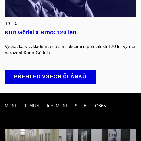
17.
4.
Kurt Gödel a Brno: 120 let!
Vycházka s výkladem a dalšími akcemi u příležitosti 120 let výročí
narození
Kurta Gödela.
PŘEHLED VŠECH ČLÁNKŮ
MUNI
FF MUNI
Inet MUNI
IS
Elf
O365