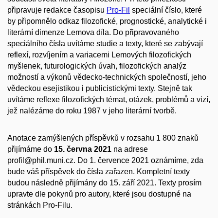
připravuje redakce časopisu
Pro-Fil
speciální číslo, které
by připomnělo odkaz filozofické, prognostické, analytické i
literární dimenze Lemova díla. Do připravovaného
speciálního čísla uvítáme studie a texty, které se zabývají
reflexí, rozvíjením a variacemi Lemových filozofických
myšlenek, futurologických úvah, filozofických analýz
možností a výkonů vědecko-technických společností, jeho
vědeckou esejistikou i publicistickými texty. Stejně tak
uvítáme reflexe filozofických témat, otázek, problémů a vizí,
jež nalézáme do roku 1987 v jeho literární tvorbě.
Anotace zamýšlených příspěvků v rozsahu 1 800 znaků
přijímáme do
15. června 2021
na adrese
profil@phil.muni.cz. Do 1. července 2021 oznámíme, zda
bude váš příspěvek do čísla zařazen. Kompletní texty
budou následně přijímány do 15. září 2021. Texty prosím
upravte dle pokynů pro autory, které jsou dostupné na
stránkách Pro-Filu.