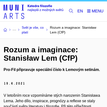
EN
Svět je vše, co
Rozum a imaginace: Stanisław
platí
Lem (CfP)
Rozum a imaginace:
Stanisław Lem (CfP)
Pro-Fil připravuje speciální číslo k Lemovým setinám
.
19.
4.
2021
V letošním roce vzpomínáme stých narozenin Stanisława
Lema. Jeho dílo, inspirace, prognózy a reflexe se staly
součástí světa literatury i filozofie. Při této příležitosti