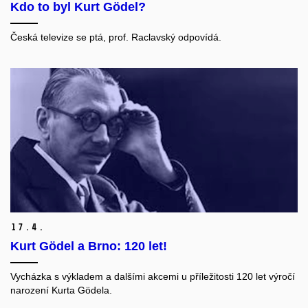
Kdo to byl Kurt Gödel?
Česká televize se ptá, prof. Raclavský odpovídá.
17.
4.
Kurt Gödel a Brno: 120 let!
Vycházka s výkladem a dalšími akcemi u příležitosti 120 let výročí
narození
Kurta Gödela.