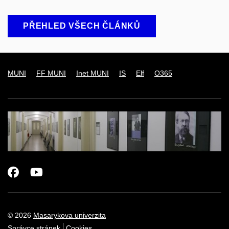
PŘEHLED VŠECH ČLÁNKŮ
MUNI
FF MUNI
Inet MUNI
IS
Elf
O365
Facebook
Youtube
© 2026
Masarykova univerzita
Správce stránek
Cookies