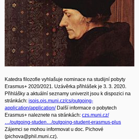
Katedra filozofie vyhlašuje nominace na studijní pobyty
Erasmus+ 2020/2021. Uzávěrka přihlášek je 3. 3. 2020.
Přihlášky a aktuální seznamy univerzit jsou k dispozici na
stránkách:
isois.ois.muni.cz/cs/outgoing-
application/application/
Další informace o pobytech
Erasmus+ naleznete na stránkách:
czs.muni.cz/
…/outgoing-studen…/outgoing-student-erasmus-plus
Zájemci se mohou informovat u doc. Pichové
(pichova@phil.muni.cz).