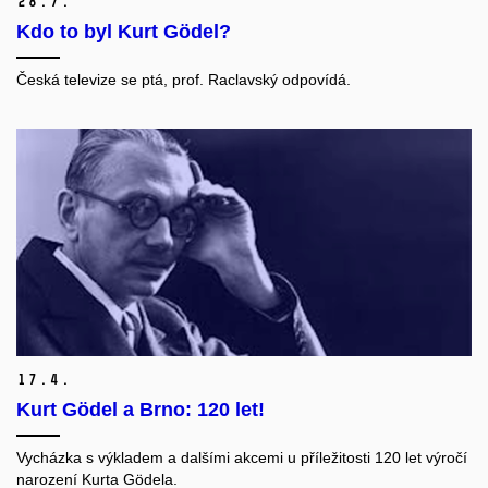
28.
7.
Kdo to byl Kurt Gödel?
Česká televize se ptá, prof. Raclavský odpovídá.
17.
4.
Kurt Gödel a Brno: 120 let!
Vycházka s výkladem a dalšími akcemi u příležitosti 120 let výročí
narození
Kurta Gödela.