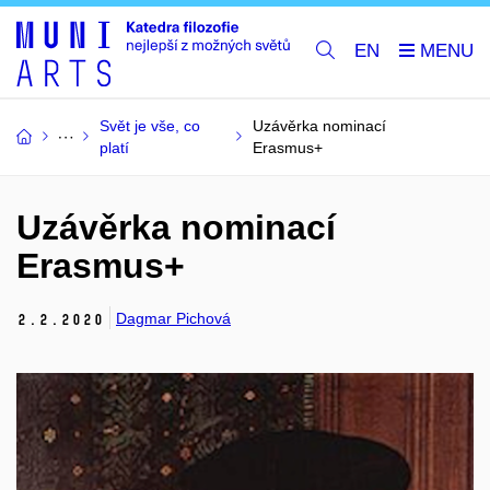
EN
Svět je vše, co
Uzávěrka nominací
platí
Erasmus+
Uzávěrka nominací
Erasmus+
Dagmar Pichová
2.
2.
2020