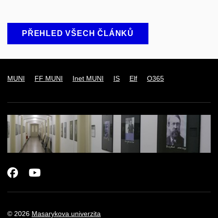
PŘEHLED VŠECH ČLÁNKŮ
MUNI
FF MUNI
Inet MUNI
IS
Elf
O365
Facebook
Youtube
© 2026
Masarykova univerzita