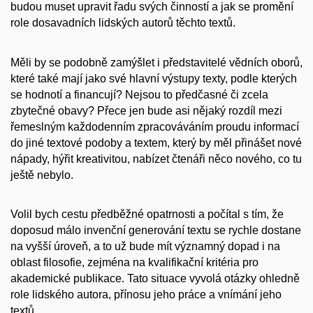
budou muset upravit řadu svých činností a jak se promění
role dosavadních lidských autorů těchto textů.
Měli by se podobně zamýšlet i představitelé vědních oborů,
které také mají jako své hlavní výstupy texty, podle kterých
se hodnotí a financují? Nejsou to předčasné či zcela
zbytečné obavy? Přece jen bude asi nějaký rozdíl mezi
řemeslným každodenním zpracováváním proudu informací
do jiné textové podoby a textem, který by měl přinášet nové
nápady, hýřit kreativitou, nabízet čtenáři něco nového, co tu
ještě nebylo.
Volil bych cestu předběžné opatrnosti a počítal s tím, že
doposud málo invenční generování textu se rychle dostane
na vyšší úroveň, a to už bude mít významný dopad i na
oblast filosofie, zejména na kvalifikační kritéria pro
akademické publikace. Tato situace vyvolá otázky ohledně
role lidského autora, přínosu jeho práce a vnímání jeho
textů.