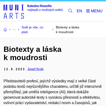
EN
Svět je vše, co
Biotexty a láska
platí
k moudrosti
Biotexty a láska
k moudrosti
Josef Krob
12.
4.
2023
Představitelé profesí, jejichž výsledky mají z velké části
podobu textů nejrůznějšího charakteru, určitě již intenzivně
přemýšlejí, jak umělá inteligence (AI), která dokáže
generovat autorské texty s vysokou přesností a efektivitou,
ovlivní práci vydavatelství, redakcí novin a časopisů, jak