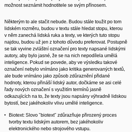
možnost seznámit hodnotitele se svým přínosem.
Některým to ale stačit nebude. Budou stále toužit po tom
lidském rozměru, budou v textu stále hledat stopu, kterou
v něm zanechá lidská ruka a texty, ve kterých tuto stopu
najdou, budou už jen z tohoto důvodu preferovat. Postupně
se tak vyvine zvláštní označení pro texty napsané lidskými
autory, aby bylo jasné, že se na nich nepodílela umělá
inteligence. Pokud se povede, aby ve výsledku takové
označení nebylo vnímáno jako kritika generovaných textů,
ale bude vnímáno jako způsob zdůraznění přidané
hodnoty, kterou přináší lidský autor, dočkáme se asi celé
řady nových označení s využitím termínů jasně
odkazujících na to, že texty jsou napsány výhradně lidskou
bytostí, bez jakéhokoliv vlivu umělé inteligence.
Biotext: Slovo "biotext" zdůrazňuje přirozený proces
tvorby textu lidským autorem, bez jakéhokoliv
elektronického nebo strojového vstupu.