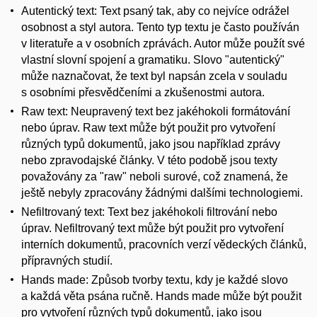
Autentický text: Text psaný tak, aby co nejvíce odrážel
osobnost a styl autora. Tento typ textu je často používán
v literatuře a v osobních zprávách. Autor může použít své
vlastní slovní spojení a gramatiku. Slovo "autentický"
může naznačovat, že text byl napsán zcela v souladu
s osobními přesvědčeními a zkušenostmi autora.
Raw text: Neupravený text bez jakéhokoli formátování
nebo úprav. Raw text může být použit pro vytvoření
různých typů dokumentů, jako jsou například zprávy
nebo zpravodajské články. V této podobě jsou texty
považovány za "raw" neboli surové, což znamená, že
ještě nebyly zpracovány žádnými dalšími technologiemi.
Nefiltrovaný text: Text bez jakéhokoli filtrování nebo
úprav. Nefiltrovaný text může být použit pro vytvoření
interních dokumentů, pracovních verzí vědeckých článků,
přípravných studií.
Hands made: Způsob tvorby textu, kdy je každé slovo
a každá věta psána ručně. Hands made může být použit
pro vytvoření různých typů dokumentů, jako jsou