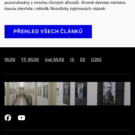
pozoruhodný z mnoha různých důvodů. Kromě demise ministra
kauza otevřela i několik filozoficky zajímavých otázek.
PŘEHLED VŠECH ČLÁNKŮ
MUNI
FF MUNI
Inet MUNI
IS
Elf
O365
Facebook
Youtube