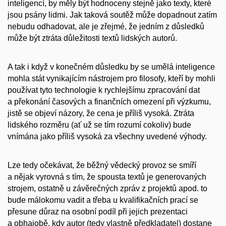
inteligencí, by měly být hodnoceny stejně jako texty, které
jsou psány lidmi. Jak taková soutěž může dopadnout zatím
nebudu odhadovat, ale je zřejmé, že jedním z důsledků
může být ztráta důležitosti textů lidských autorů.
A tak i když v konečném důsledku by se umělá inteligence
mohla stát vynikajícím nástrojem pro filosofy, kteří by mohli
používat tyto technologie k rychlejšímu zpracování dat
a překonání časových a finančních omezení při výzkumu,
jistě se objeví názory, že cena je příliš vysoká. Ztráta
lidského rozměru (ať už se tím rozumí cokoliv) bude
vnímána jako příliš vysoká za všechny uvedené výhody.
Lze tedy očekávat, že běžný vědecký provoz se smíří
a nějak vyrovná s tím, že spousta textů je generovaných
strojem, ostatně u závěrečných zpráv z projektů apod. to
bude málokomu vadit a třeba u kvalifikačních prací se
přesune důraz na osobní podíl při jejich prezentaci
a obhajobě, kdy autor (tedy vlastně předkladatel) dostane