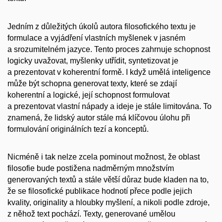
Jedním z důležitých úkolů autora filosofického textu je
formulace a vyjádření vlastních myšlenek v jasném
a srozumitelném jazyce. Tento proces zahrnuje schopnost
logicky uvažovat, myšlenky utřídit, syntetizovat je
a prezentovat v koherentní formě. I když umělá inteligence
může být schopna generovat texty, které se zdají
koherentní a logické, její schopnost formulovat
a prezentovat vlastní nápady a ideje je stále limitována. To
znamená, že lidský autor stále má klíčovou úlohu při
formulování originálních tezí a konceptů.
Nicméně i tak nelze zcela pominout možnost, že oblast
filosofie bude postižena nadměrným množstvím
generovaných textů a stále větší důraz bude kladen na to,
že se filosofické publikace hodnotí přece podle jejich
kvality, originality a hloubky myšlení, a nikoli podle zdroje,
z něhož text pochází. Texty, generované umělou