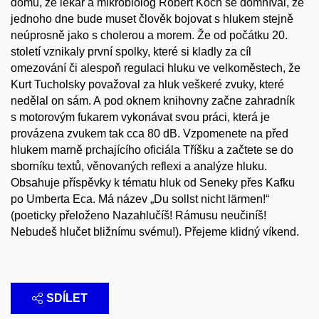
domu, že lékař a mikrobiolog Robert Koch se domníval, že
jednoho dne bude muset člověk bojovat s hlukem stejně
neúprosně jako s cholerou a morem. Že od počátku 20.
století vznikaly první spolky, které si kladly za cíl
omezování či alespoň regulaci hluku ve velkoměstech, že
Kurt Tucholsky považoval za hluk veškeré zvuky, které
nedělal on sám. A pod oknem knihovny začne zahradník
s motorovým fukarem vykonávat svou práci, která je
provázena zvukem tak cca 80 dB. Vzpomenete na před
hlukem marně prchajícího oficiála Tříšku a začtete se do
sborníku textů, věnovaných reflexi a analýze hluku.
Obsahuje příspěvky k tématu hluk od Seneky přes Kafku
po Umberta Eca. Má název „Du sollst nicht lärmen!“
(poeticky přeloženo Nazahlučíš! Rámusu neučiníš!
Nebudeš hlučet bližnímu svému!). Přejeme klidný víkend.
SDÍLET