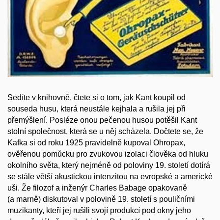
Sedíte v knihovně, čtete si o tom, jak Kant koupil od
souseda husu, která neustále kejhala a rušila jej při
přemýšlení. Posléze onou pečenou husou potěšil Kant
stolní společnost, která se u něj scházela. Dočtete se, že
Kafka si od roku 1925 pravidelně kupoval Ohropax,
ověřenou pomůcku pro zvukovou izolaci člověka od hluku
okolního světa, který nejméně od poloviny 19. století dotírá
se stále větší akustickou intenzitou na evropské a americké
uši. Že filozof a inženýr Charles
Babage opakovaně
(a marně) diskutoval v polovině 19. století s pouličními
muzikanty, kteří jej rušili svojí produkcí pod okny jeho