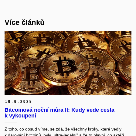
Více článků
10.
6.
2025
Bitcoinová noční můra II: Kudy vede cesta
k vykoupení
Z toho, co dosud víme, se zdá, že všechny kroky, které vedly
k darování bitcoinů, byly „ultra-legální“ a že to hlavní, co aktéři,