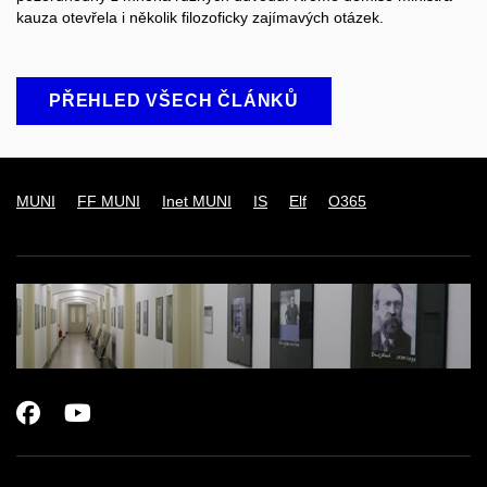
kauza otevřela i několik filozoficky zajímavých otázek.
PŘEHLED VŠECH ČLÁNKŮ
MUNI
FF MUNI
Inet MUNI
IS
Elf
O365
Facebook
Youtube