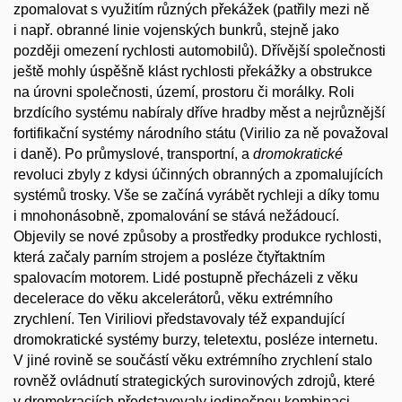
zpomalovat s využitím různých překážek (patřily mezi ně
i např. obranné linie vojenských bunkrů, stejně jako
později omezení rychlosti automobilů). Dřívější společnosti
ještě mohly úspěšně klást rychlosti překážky a obstrukce
na úrovni společnosti, území, prostoru či morálky. Roli
brzdícího systému nabíraly dříve hradby měst a nejrůznější
fortifikační systémy národního státu (Virilio za ně považoval
i daně). Po průmyslové, transportní, a
dromokratické
revoluci zbyly z kdysi účinných obranných a zpomalujících
systémů trosky. Vše se začíná vyrábět rychleji a díky tomu
i mnohonásobně, zpomalování se stává nežádoucí.
Objevily se nové způsoby a prostředky produkce rychlosti,
která začaly parním strojem a posléze čtyřtaktním
spalovacím motorem. Lidé postupně přecházeli z věku
decelerace do věku akcelerátorů, věku extrémního
zrychlení. Ten Viriliovi představovaly též expandující
dromokratické systémy burzy, teletextu, posléze internetu.
V jiné rovině se součástí věku extrémního zrychlení stalo
rovněž ovládnutí strategických surovinových zdrojů, které
v dromokraciích představovaly jedinečnou kombinaci