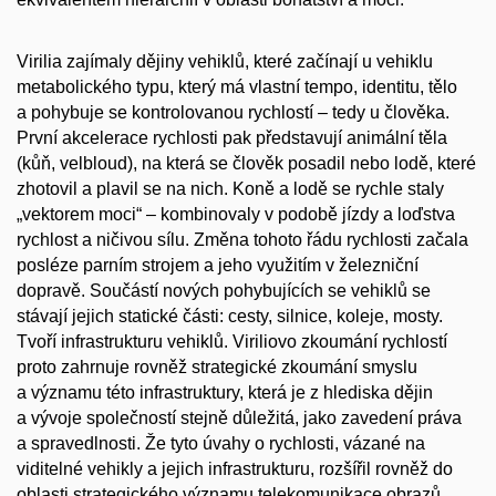
Virilia zajímaly dějiny vehiklů, které začínají u vehiklu
metabolického typu, který má vlastní tempo, identitu, tělo
a pohybuje se kontrolovanou rychlostí – tedy u člověka.
První akcelerace rychlosti pak představují animální těla
(kůň, velbloud), na která se člověk posadil nebo lodě, které
zhotovil a plavil se na nich. Koně a lodě se rychle staly
„vektorem moci“ – kombinovaly v podobě jízdy a loďstva
rychlost a ničivou sílu. Změna tohoto řádu rychlosti začala
posléze parním strojem a jeho využitím v železniční
dopravě. Součástí nových pohybujících se vehiklů se
stávají jejich statické části: cesty, silnice, koleje, mosty.
Tvoří infrastrukturu vehiklů. Viriliovo zkoumání rychlostí
proto zahrnuje rovněž strategické zkoumání smyslu
a významu této infrastruktury, která je z hlediska dějin
a vývoje společností stejně důležitá, jako zavedení práva
a spravedlnosti. Že tyto úvahy o rychlosti, vázané na
viditelné vehikly a jejich infrastrukturu, rozšířil rovněž do
oblasti strategického významu telekomunikace obrazů,