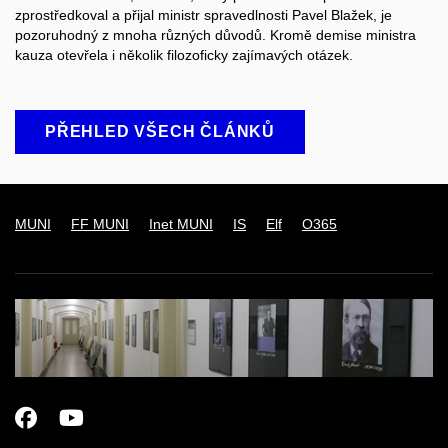
zprostředkoval a přijal ministr spravedlnosti Pavel Blažek, je
pozoruhodný z mnoha různých důvodů. Kromě demise ministra
kauza otevřela i několik filozoficky zajímavých otázek.
PŘEHLED VŠECH ČLÁNKŮ
MUNI
FF MUNI
Inet MUNI
IS
Elf
O365
Facebook
Youtube