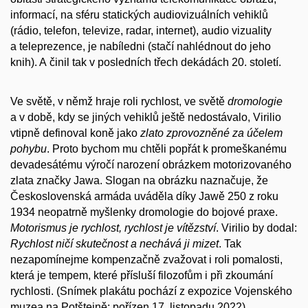
informací, na sféru statických audiovizuálních vehiklů
(rádio, telefon, televize, radar, internet), audio vizuality
a teleprezence, je nabíledni (stačí nahlédnout do jeho
knih). A činil tak v posledních třech dekádách 20. století.
Ve světě, v němž hraje roli rychlost, ve světě
dromologie
a v době, kdy se jiných vehiklů ještě nedostávalo, Virilio
vtipně definoval koně jako
zlato zprovozněné za účelem
pohybu
. Proto bychom mu chtěli popřát k promeškanému
devadesátému výročí narození obrázkem motorizovaného
zlata značky Jawa. Slogan na obrázku naznačuje, že
Československá armáda uváděla díky Jawě 250 z roku
1934 neopatrně myšlenky dromologie do bojové praxe.
Motorismus je rychlost, rychlost je vítězství
. Virilio by dodal:
Rychlost ničí skutečnost a nechává ji mizet
. Tak
nezapomínejme kompenzačně zvažovat i roli pomalosti,
která je tempem, které přísluší filozofům i při zkoumání
rychlosti. (Snímek plakátu pochází z expozice Vojenského
muzea na Potštejně; pořízen 17. listopadu 2022)