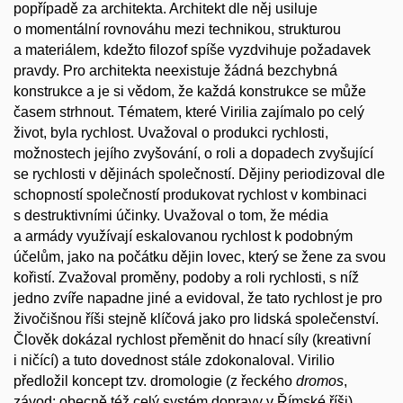
popřípadě za architekta. Architekt dle něj usiluje
o momentální rovnováhu mezi technikou, strukturou
a materiálem, kdežto filozof spíše vyzdvihuje požadavek
pravdy. Pro architekta neexistuje žádná bezchybná
konstrukce a je si vědom, že každá konstrukce se může
časem strhnout. Tématem, které Virilia zajímalo po celý
život, byla rychlost. Uvažoval o produkci rychlosti,
možnostech jejího zvyšování, o roli a dopadech zvyšující
se rychlosti v dějinách společností. Dějiny periodizoval dle
schopností společností produkovat rychlost v kombinaci
s destruktivními účinky. Uvažoval o tom, že média
a armády využívají eskalovanou rychlost k podobným
účelům, jako na počátku dějin lovec, který se žene za svou
kořistí. Zvažoval proměny, podoby a roli rychlosti, s níž
jedno zvíře napadne jiné a evidoval, že tato rychlost je pro
živočišnou říši stejně klíčová jako pro lidská společenství.
Člověk dokázal rychlost přeměnit do hnací síly (kreativní
i ničící) a tuto dovednost stále zdokonaloval. Virilio
předložil koncept tzv. dromologie (z řeckého
dromos
,
závod; obecně též celý systém dopravy v Římské říši),