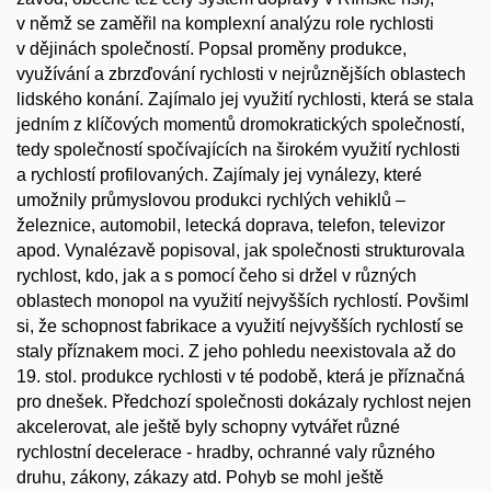
v němž se zaměřil na komplexní analýzu role rychlosti
v dějinách společností. Popsal proměny produkce,
využívání a zbrzďování rychlosti v nejrůznějších oblastech
lidského konání. Zajímalo jej využití rychlosti, která se stala
jedním z klíčových momentů dromokratických společností,
tedy společností spočívajících na širokém využití rychlosti
a rychlostí profilovaných. Zajímaly jej vynálezy, které
umožnily průmyslovou produkci rychlých vehiklů –
železnice, automobil, letecká doprava, telefon, televizor
apod. Vynalézavě popisoval, jak společnosti strukturovala
rychlost, kdo, jak a s pomocí čeho si držel v různých
oblastech monopol na využití nejvyšších rychlostí. Povšiml
si, že schopnost fabrikace a využití nejvyšších rychlostí se
staly příznakem moci. Z jeho pohledu neexistovala až do
19. stol. produkce rychlosti v té podobě, která je příznačná
pro dnešek. Předchozí společnosti dokázaly rychlost nejen
akcelerovat, ale ještě byly schopny vytvářet různé
rychlostní decelerace - hradby, ochranné valy různého
druhu, zákony, zákazy atd. Pohyb se mohl ještě