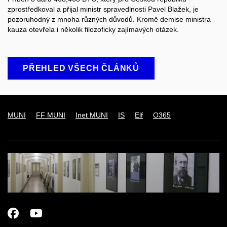
zprostředkoval a přijal ministr spravedlnosti Pavel Blažek, je
pozoruhodný z mnoha různých důvodů. Kromě demise ministra
kauza otevřela i několik filozoficky zajímavých otázek.
PŘEHLED VŠECH ČLÁNKŮ
MUNI
FF MUNI
Inet MUNI
IS
Elf
O365
Facebook
Youtube