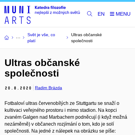
EN
Svět je vše, co
Ultras občanské
platí
společnosti
Ultras občanské
společnosti
Radim Brázda
20.
8.
2020
Fotbaloví ultras červenobílých ze Stuttgartu se snaží o
kultivaci veřejného prostoru i mimo stadion. Na kopci
zvaném Galgen nad Marbachem podněcují (i když možná
nezáměrně) v občanech rozjímání o tom, kdo je solí
společnosti. Na jedné z nálepek na obrázku se píše: