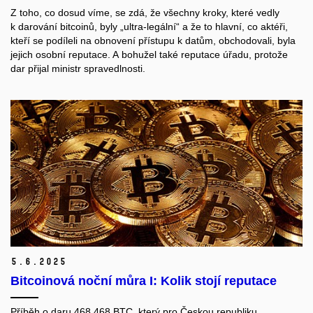
Z toho, co dosud víme, se zdá, že všechny kroky, které vedly
k darování bitcoinů, byly „ultra-legální“ a že to hlavní, co aktéři,
kteří se podíleli na obnovení přístupu k datům, obchodovali, byla
jejich osobní reputace. A bohužel také reputace úřadu, protože
dar přijal ministr spravedlnosti.
5.
6.
2025
Bitcoinová noční můra I: Kolik stojí reputace
Příběh o daru 468,468 BTC, který pro Českou republiku